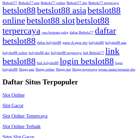
Bethoki77
Bethoki77 asia
Bethoki77 online
Bethoki77 slot
Bethoki77 terpercaya
betslot88
betslot88 asia
betslot88
online
betslot88 slot
betslot88
terpercaya
daftar
cara bermain pubg
daftar Bethoki77
betslot88
daftar holyslot88
game di agen slot
holyslot88
holyslot88 asia
link
holyslot88 online
holyslot88 slot
holyslot88 terpercaya
link Bethoki77
betslot88
login betslot88
link holyslot88
login
holyslot88
Slotgg asia
Slotgg online
Slotgg slot
Slotgg terpercaya
tujuan utama bermain slot
Daftar Situs Terpopuler
Slot Online
Slot Gacor
Slot Online Terpercaya
Slot Online Terbaik
Situs Slot Gacor