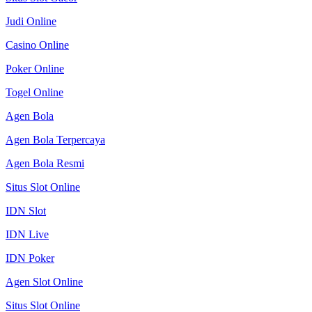
Judi Online
Casino Online
Poker Online
Togel Online
Agen Bola
Agen Bola Terpercaya
Agen Bola Resmi
Situs Slot Online
IDN Slot
IDN Live
IDN Poker
Agen Slot Online
Situs Slot Online