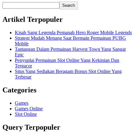
Search
Artikel Terpopuler
Kisah Sang Legenda Pemanah Hero Roger Mobile Legends
Strategi Mudah Menang Saat Bermain Permainan PUBG
Mobile
Tantangan Dalam Permainan Harvest Town Yang Sangat
Epic
Penyuplai Permainan Slot Online Yang Kekinian Dan
Tergacor
Situs Yang Sediakan Beragam Bonus Slot Online Yang
Terbesar
Categories
Games
Games Online
Slot Online
Query Terpopuler