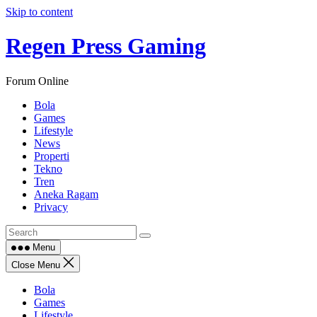
Skip to content
Regen Press Gaming
Forum Online
Bola
Games
Lifestyle
News
Properti
Tekno
Tren
Aneka Ragam
Privacy
Menu
Close Menu
Bola
Games
Lifestyle