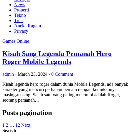
News
Properti
Tekno
Tren
Aneka Ragam
Privacy
Games Online
Kisah Sang Legenda Pemanah Hero
Roger Mobile Legends
admin
·
March 23, 2024
·
0 Comment
Kisah legenda hero roger dalam dunia Mobile Legends, ada banyak
karakter yang mencuri perhatian pemain dengan keunikannya
masing-masing. Salah satu yang paling menonjol adalah Roger,
seorang pemanah…
Posts pagination
1
2
…
12
Next
Search