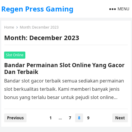
Regen Press Gaming
MENU
Home
Month:
December 2023
Month:
December 2023
Slot Online
Bandar Permainan Slot Online Yang Gacor
Dan Terbaik
Bandar slot gacor terbaik semua sediakan permainan
slot berkualitas terbaik. Kami memberi banyak jenis
bonus yang terlalu besar untuk pejudi slot online
dengan fasilitas dan membuat beberapa…
Posts
Previous
1
…
7
8
9
Next
pagination