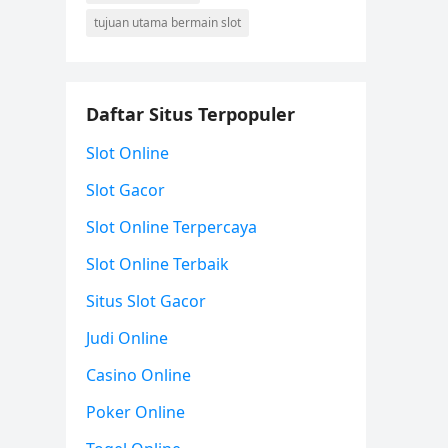
tujuan utama bermain slot
Daftar Situs Terpopuler
Slot Online
Slot Gacor
Slot Online Terpercaya
Slot Online Terbaik
Situs Slot Gacor
Judi Online
Casino Online
Poker Online