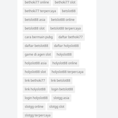
bethoki77 online
bethoki77 slot
bethoki77 terpercaya
betslot88
betslot88 asia
betslot88 online
betslot88 slot
betslot88 terpercaya
cara bermain pubg
daftar bethoki77
daftar betslot88
daftar holyslot88
game di agen slot
holyslot88
holyslot88 asia
holyslot88 online
holyslot88 slot
holyslot88 terpercaya
link bethoki77
link betslot88
link holyslot88
login betslot88
login holyslot88
slotgg asia
slotgg online
slotgg slot
slotgg terpercaya