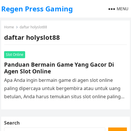
Regen Press Gaming
MENU
Home
daftar holyslot88
daftar holyslot88
Slot Online
Panduan Bermain Game Yang Gacor Di
Agen Slot Online
Apa Anda ingin bermain game di agen slot online
paling dipercaya untuk bergembira atau untuk uang
betulan, Anda harus temukan situs slot online paling
dipercaya yang akurat….
Search