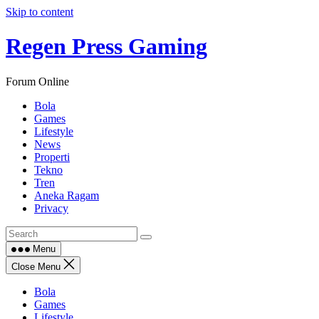
Skip to content
Regen Press Gaming
Forum Online
Bola
Games
Lifestyle
News
Properti
Tekno
Tren
Aneka Ragam
Privacy
Menu
Close Menu
Bola
Games
Lifestyle