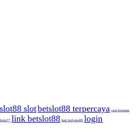
slot88 slot
betslot88 terpercaya
cara bermain
link betslot88
login
thoki77
link holyslot88