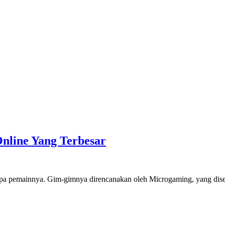
Online Yang Terbesar
pa pemainnya. Gim-gimnya direncanakan oleh Microgaming, yang disebu