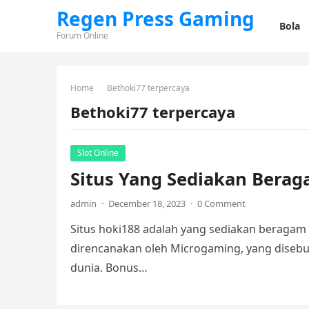
Regen Press Gaming
Bola
Forum Online
Home
Bethoki77 terpercaya
Bethoki77 terpercaya
Slot Online
Situs Yang Sediakan Berag
admin
·
December 18, 2023
·
0 Comment
Situs hoki188 adalah yang sediakan beragam
direncanakan oleh Microgaming, yang disebut
dunia. Bonus…