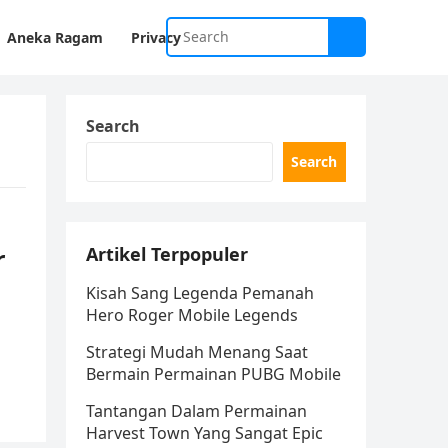
Aneka Ragam
Privacy
Search
Search
r
Artikel Terpopuler
Kisah Sang Legenda Pemanah
Hero Roger Mobile Legends
Strategi Mudah Menang Saat
Bermain Permainan PUBG Mobile
Tantangan Dalam Permainan
Harvest Town Yang Sangat Epic