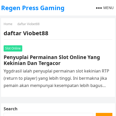
Regen Press Gaming
MENU
Home
daftar Viobet88
daftar Viobet88
Slot Online
Penyuplai Permainan Slot Online Yang
Kekinian Dan Tergacor
Yggdrasil ialah penyuplai permainan slot kekinian RTP
(return to player) yang lebih tinggi. Ini bermakna jika
pemain akan mempunyai kesempatan lebih bagus
untuk menang besar. Salah satunya…
Search