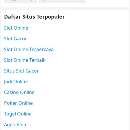
Daftar Situs Terpopuler
Slot Online
Slot Gacor
Slot Online Terpercaya
Slot Online Terbaik
Situs Slot Gacor
Judi Online
Casino Online
Poker Online
Togel Online
Agen Bola