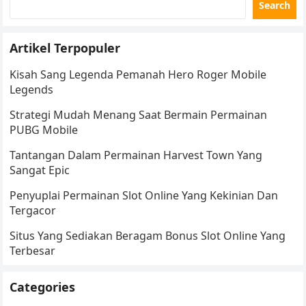
Search
Artikel Terpopuler
Kisah Sang Legenda Pemanah Hero Roger Mobile
Legends
Strategi Mudah Menang Saat Bermain Permainan
PUBG Mobile
Tantangan Dalam Permainan Harvest Town Yang
Sangat Epic
Penyuplai Permainan Slot Online Yang Kekinian Dan
Tergacor
Situs Yang Sediakan Beragam Bonus Slot Online Yang
Terbesar
Categories