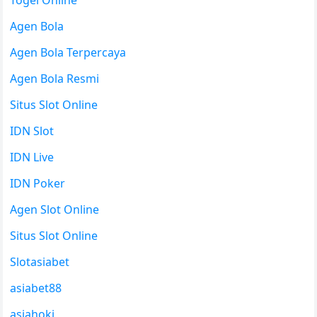
Togel Online
Agen Bola
Agen Bola Terpercaya
Agen Bola Resmi
Situs Slot Online
IDN Slot
IDN Live
IDN Poker
Agen Slot Online
Situs Slot Online
Slotasiabet
asiabet88
asiahoki