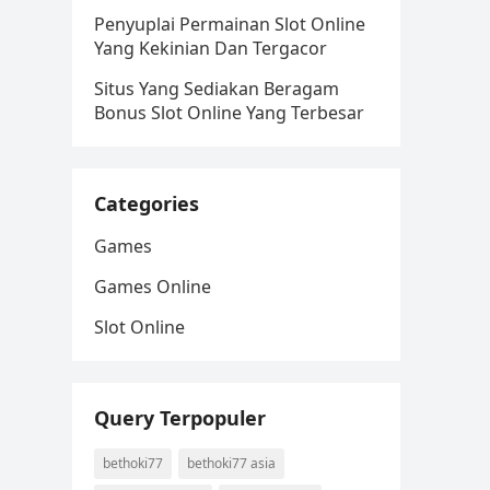
Penyuplai Permainan Slot Online
Yang Kekinian Dan Tergacor
Situs Yang Sediakan Beragam
Bonus Slot Online Yang Terbesar
Categories
Games
Games Online
Slot Online
Query Terpopuler
bethoki77
bethoki77 asia