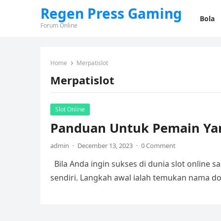
Regen Press Gaming
Bola
Forum Online
Home
Merpatislot
Merpatislot
Slot Online
Panduan Untuk Pemain Yang
admin
·
December 13, 2023
·
0 Comment
Bila Anda ingin sukses di dunia slot online s
sendiri. Langkah awal ialah temukan nama d