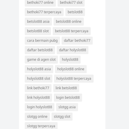
bethoki77 online
bethoki77 slot
bethoki77 terpercaya
betslot88
betslot88 asia
betslot88 online
betslot88 slot
betslot88 terpercaya
cara bermain pubg
daftar bethoki77
daftar betslot88
daftar holyslot88
game di agen slot
holyslot88
holyslot88 asia
holyslot88 online
holyslot88 slot
holyslot88 terpercaya
link bethoki77
link betslot88
link holyslot88
login betslot88
login holyslot88
slotgg asia
slotgg online
slotgg slot
slotgg terpercaya