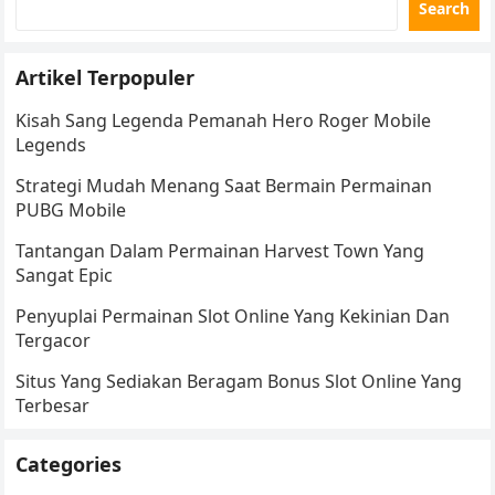
Search
Artikel Terpopuler
Kisah Sang Legenda Pemanah Hero Roger Mobile
Legends
Strategi Mudah Menang Saat Bermain Permainan
PUBG Mobile
Tantangan Dalam Permainan Harvest Town Yang
Sangat Epic
Penyuplai Permainan Slot Online Yang Kekinian Dan
Tergacor
Situs Yang Sediakan Beragam Bonus Slot Online Yang
Terbesar
Categories