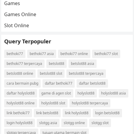
Games
Games Online
Slot Online
Query Terpopuler
bethoki77
bethoki77 asia
bethoki77 online
bethoki77 slot
bethoki77 terpercaya
betslot88
betslot88 asia
betslot88 online
betslot88 slot
betslot88 terpercaya
cara bermain pubg
daftar bethoki77
daftar betslot88
daftar holyslot88
game di agen slot
holyslot88
holyslot88 asia
holyslot88 online
holyslot88 slot
holyslot88 terpercaya
link bethoki77
link betslot88
link holyslot88
login betslot88
login holyslot88
slotgg asia
slotgg online
slotgg slot
slotgg terpercaya
tujuan utama bermain slot