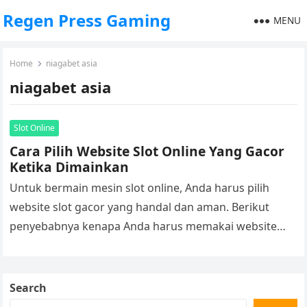
Regen Press Gaming
MENU
Home
niagabet asia
niagabet asia
Slot Online
Cara Pilih Website Slot Online Yang Gacor
Ketika Dimainkan
Untuk bermain mesin slot online, Anda harus pilih
website slot gacor yang handal dan aman. Berikut
penyebabnya kenapa Anda harus memakai website
yang tawarkan beberapa ratus judul…
Search